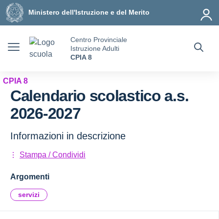
Vai ai contenuti
Vai al menu di navigazione
Vai al footer
Ministero dell'Istruzione e del Merito
Centro Provinciale
Istruzione Adulti
CPIA 8
CPIA 8
Calendario scolastico a.s.
2026-2027
Informazioni in descrizione
Stampa / Condividi
Argomenti
servizi