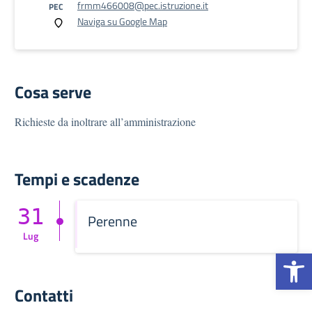
frmm466008@pec.istruzione.it
PEC
Naviga su Google Map
Cosa serve
Richieste da inoltrare all’amministrazione
Tempi e scadenze
31
Perenne
Lug
Op
Contatti