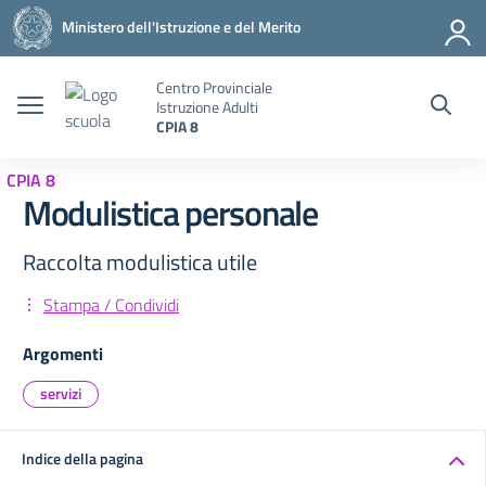
Vai ai contenuti
Vai al menu di navigazione
Vai al footer
Ministero dell'Istruzione e del Merito
Centro Provinciale
Istruzione Adulti
CPIA 8
CPIA 8
Modulistica personale
Raccolta modulistica utile
Stampa / Condividi
Argomenti
servizi
Indice della pagina