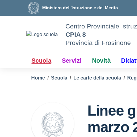
Vai ai contenuti
Vai al menu di navigazione
Vai al footer
Ministero dell'Istruzione e del Merito
Centro Provinciale Istruz
CPIA 8
Provincia di Frosinone
Scuola
Servizi
Novità
Didat
Home
Scuola
Le carte della scuola
Reg
Linee g
marzo 