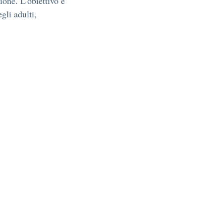
ione. L’obiettivo è
gli adulti,