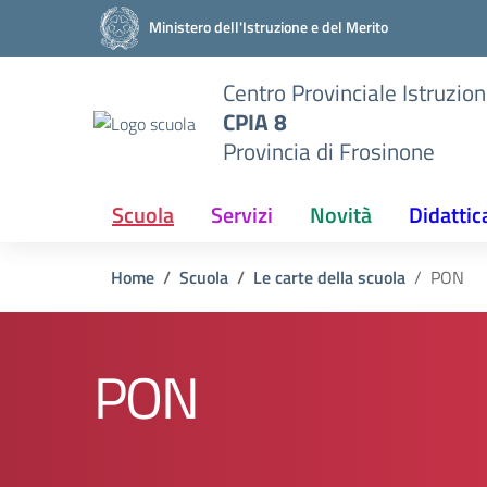
Vai ai contenuti
Vai al menu di navigazione
Vai al footer
Ministero dell'Istruzione e del Merito
Centro Provinciale Istruzion
CPIA 8
Provincia di Frosinone
Scuola
Servizi
Novità
Didattic
Home
Scuola
Le carte della scuola
PON
PON