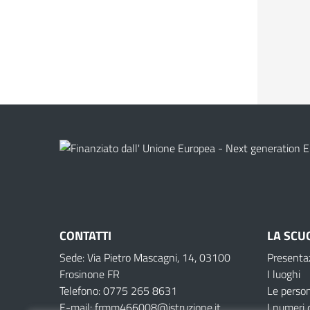
CONTATTI
LA SCU
Sede: Via Pietro Mascagni, 14, 03100
Presenta
Frosinone FR
I luoghi
Telefono: 0775 265 8631
Le perso
E-mail: frmm466008@istruzione.it
I numeri 