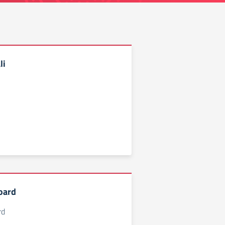
li
oard
rd