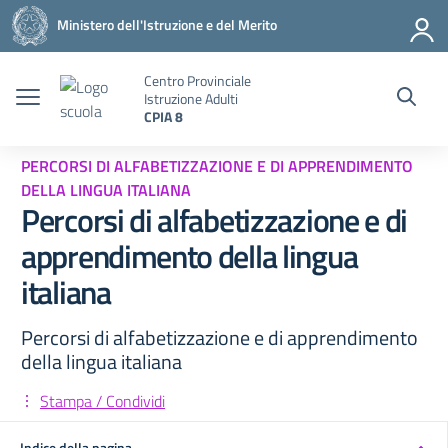
Vai ai contenuti
Vai al menu di navigazione
Vai al footer
Ministero dell'Istruzione e del Merito
Centro Provinciale
Istruzione Adulti
CPIA 8
PERCORSI DI ALFABETIZZAZIONE E DI APPRENDIMENTO
DELLA LINGUA ITALIANA
Percorsi di alfabetizzazione e di
apprendimento della lingua
italiana
Percorsi di alfabetizzazione e di apprendimento
della lingua italiana
Stampa / Condividi
Indice della pagina