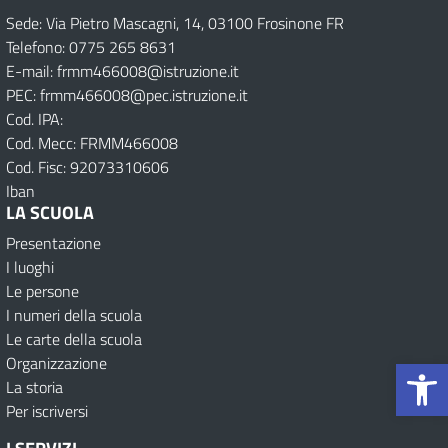
Sede: Via Pietro Mascagni, 14, 03100 Frosinone FR
Telefono: 0775 265 8631
E-mail: frmm466008@istruzione.it
PEC: frmm466008@pec.istruzione.it
Cod. IPA:
Cod. Mecc: FRMM466008
Cod. Fisc: 92073310606
Iban
LA SCUOLA
Presentazione
I luoghi
Le persone
I numeri della scuola
Le carte della scuola
Op
Organizzazione
La storia
Per iscriversi