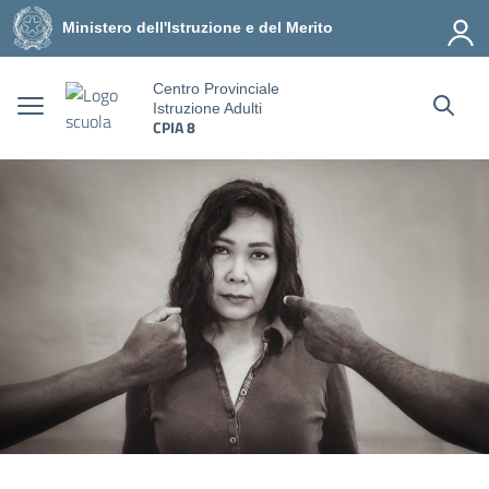
Vai ai contenuti
Vai al menu di navigazione
Vai al footer
Ministero dell'Istruzione e del Merito
Centro Provinciale
Istruzione Adulti
CPIA 8