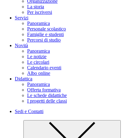
Organizzazione
La storia
Per iscriversi
Servizi
Panoramica
Personale scolastico
Famiglie e studenti
Percorsi di studio
Novità
Panoramica
Le notizie
Le circolari
Calendario eventi
Albo online
Didattica
Panoramica
Offerta formativa
Le schede didattiche
I progetti delle classi
Sedi e Contatti